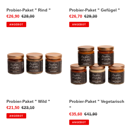
Probier-Paket " Rind "
Probier-Paket " Gefügel "
Sonderpreis
€26,90
Normaler
€28,00
Sonderpreis
€26,70
Normaler
€29,30
Preis
Preis
ANGEBOT
ANGEBOT
Probier-
Probier-
Paket
Paket
"
"
Wild
Vegetarisch
"
"
Probier-Paket " Wild "
Probier-Paket " Vegetarisch
Sonderpreis
€21,50
Normaler
€23,10
"
Preis
Sonderpreis
€35,60
Normaler
€41,90
ANGEBOT
Preis
ANGEBOT