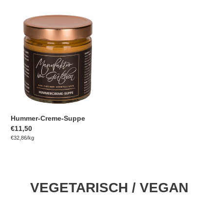
Hummer-
Creme-
Suppe
Hummer-Creme-Suppe
Normaler
€11,50
pro
Preis
Einzelpreis
€32,86
/
kg
VEGETARISCH / VEGAN