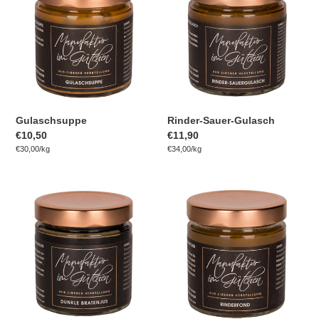
Gulasch
Gulaschsuppe
Rinder-Sauer-Gulasch
Normaler
€10,50
Normaler
€11,90
pro
pro
Preis
Einzelpreis
€30,00
/
kg
Preis
Einzelpreis
€34,00
/
kg
Dunkle
Rinderfond
Bratenjus