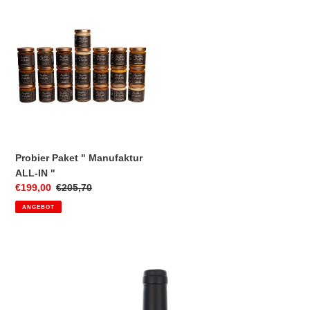
Probier
Paket
"
Manufaktur
ALL-
IN
"
Probier Paket " Manufaktur
ALL-IN "
Sonderpreis
€199,00
Normaler
€205,70
Preis
ANGEBOT