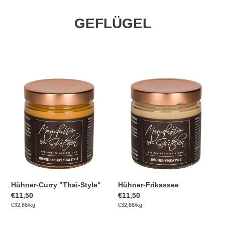
GEFLÜGEL
Hühner-
Hühner-
Curry
Frikassee
"Thai-
Style"
Hühner-Curry "Thai-Style"
Hühner-Frikassee
Normaler
€11,50
Normaler
€11,50
pro
pro
Preis
Einzelpreis
€32,86
/
kg
Preis
Einzelpreis
€32,86
/
kg