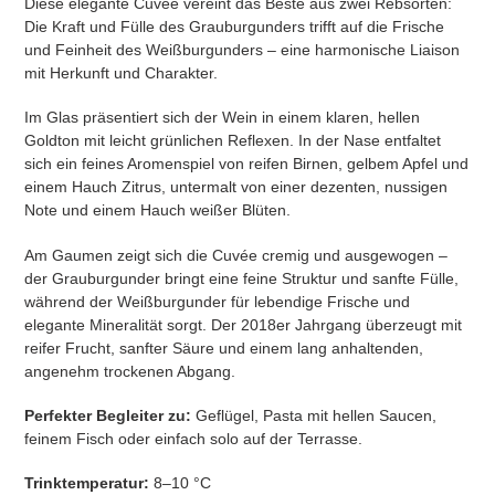
Diese elegante Cuvée vereint das Beste aus zwei Rebsorten:
T
hinzugefügt
Die Kraft und Fülle des Grauburgunders trifft auf die Frische
und Feinheit des Weißburgunders – eine harmonische Liaison
mit Herkunft und Charakter.
Im Glas präsentiert sich der Wein in einem klaren, hellen
Goldton mit leicht grünlichen Reflexen. In der Nase entfaltet
sich ein feines Aromenspiel von reifen Birnen, gelbem Apfel und
einem Hauch Zitrus, untermalt von einer dezenten, nussigen
Note und einem Hauch weißer Blüten.
Am Gaumen zeigt sich die Cuvée cremig und ausgewogen –
der Grauburgunder bringt eine feine Struktur und sanfte Fülle,
während der Weißburgunder für lebendige Frische und
elegante Mineralität sorgt. Der 2018er Jahrgang überzeugt mit
reifer Frucht, sanfter Säure und einem lang anhaltenden,
angenehm trockenen Abgang.
Perfekter Begleiter zu:
Geflügel, Pasta mit hellen Saucen,
feinem Fisch oder einfach solo auf der Terrasse.
Trinktemperatur:
8–10 °C