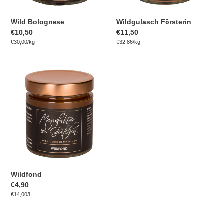
Wild Bolognese
Wildgulasch Försterin
Normaler
€10,50
Normaler
€11,50
pro
pro
Preis
Einzelpreis
€30,00
/
kg
Preis
Einzelpreis
€32,86
/
kg
Wildfond
Wildfond
Normaler
€4,90
pro
Preis
Einzelpreis
€14,00
/
l