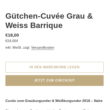
V
Gütchen-Cuvée Grau &
O
Weiss Barrique
R
G
E
Normaler
€18,00
S
pro
€24,00
/
l
Preis
Einzelpreis
T
inkl. MwSt. zzgl.
Versandkosten
E
L
L
T
IN DEN WARENKORB LEGEN
E
S
P
JETZT ZUM CHECKOUT
R
O
Produkt
D
wird
U
Cuvée vom Grauburgunder & Weißburgunder 2018 – Nahe
zum
K
Warenkorb