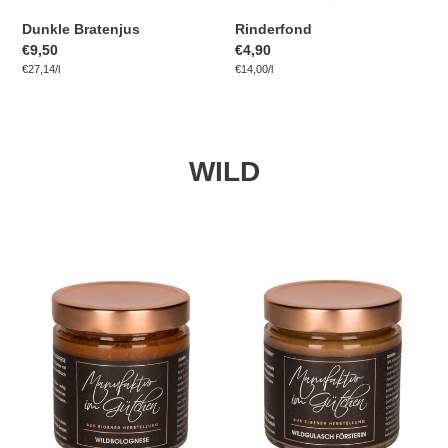
Dunkle Bratenjus
Rinderfond
Normaler
€9,50
Normaler
€4,90
pro
pro
Preis
Einzelpreis
€27,14
/
l
Preis
Einzelpreis
€14,00
/
l
WILD
Wild
Wildgulasch
Bolognese
Försterin