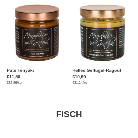
Pute
Helles
Teriyaki
Geflügel-
Ragout
Pute Teriyaki
Helles Geflügel-Ragout
Normaler
€11,50
Normaler
€10,90
pro
pro
Preis
Einzelpreis
€32,86
/
kg
Preis
Einzelpreis
€31,14
/
kg
FISCH