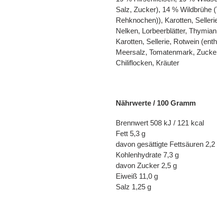
Salz, Zucker), 14 % Wildbrühe 
Rehknochen)), Karotten, Selleri
Nelken, Lorbeerblätter, Thymian
Karotten, Sellerie, Rotwein (enth
Meersalz, Tomatenmark, Zucker
Chiliflocken, Kräuter
Nährwerte / 100 Gramm
Brennwert 508 kJ / 121 kcal
Fett 5,3 g
davon gesättigte Fettsäuren 2,2
Kohlenhydrate 7,3 g
davon Zucker 2,5 g
Eiweiß 11,0 g
Salz 1,25 g