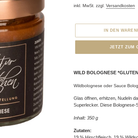
inkl. MwSt. zzgl.
Versandkosten
IN DEN WARE
JETZT ZUM
Produkt
wird
WILD BOLOGNESE *GLUTEN
zum
Warenkorb
Wildbolognese oder Sauce Bologn
hinzugefügt
Glas öffnen, erhitzen, Nudeln d
Superlecker. Diese Bolognese-
Inhalt: 350 g
Zutaten:
19 % Hirschfleisch, 19 % Wilds