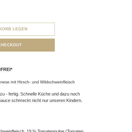
NKORB LEGEN
 CHECKOUT
FREI*
ese mit Hirsch- und Wildschweinfleisch
azu - fertig. Schnelle Küche und dazu noch
Sauce schmeckt nicht nur unseren Kindern.
chweinfleisch, 19 % Tomatenpulpe (Tomaten,