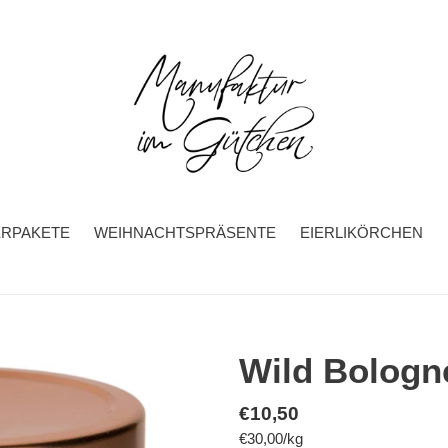
ERPAKETE
WEIHNACHTSPRÄSENTE
EIERLIKÖRCHEN
Wild Bologn
Normaler
€10,50
pro
€30,00
/
kg
Preis
Einzelpreis