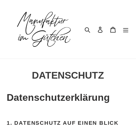
Direkt
zum
Inhalt
Suchen
Einloggen
Warenkor
DATENSCHUTZ
Datenschutz­erklärung
1. DATENSCHUTZ AUF EINEN BLICK