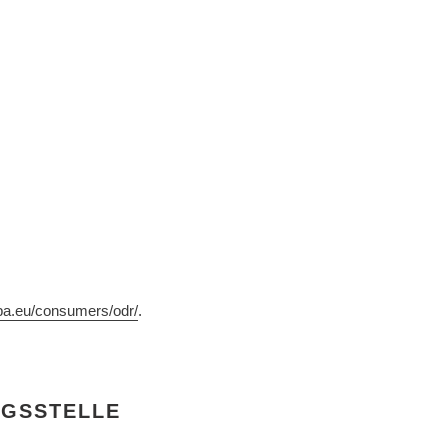
opa.eu/consumers/odr/
.
GS­STELLE