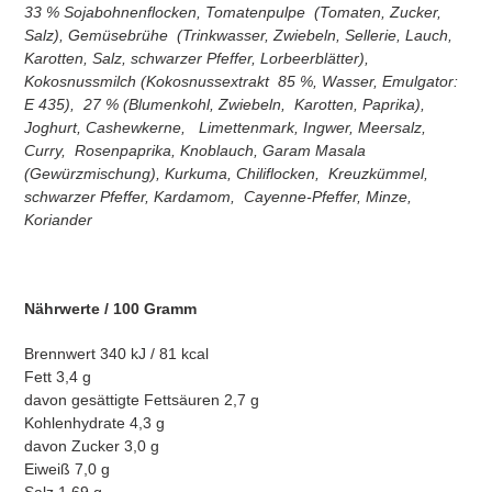
33 % Sojabohnenflocken, Tomatenpulpe
(Tomaten, Zucker,
Salz), Gemüsebrühe
(Trinkwasser, Zwiebeln, Sellerie, Lauch,
Karotten, Salz, schwarzer Pfeffer, Lorbeerblätter),
Kokosnussmilch (Kokosnussextrakt
85 %, Wasser, Emulgator:
E 435),
27 % (Blumenkohl, Zwiebeln,
Karotten, Paprika),
Joghurt, Cashewkerne,
Limettenmark, Ingwer, Meersalz,
Curry,
Rosenpaprika, Knoblauch, Garam Masala
(Gewürzmischung), Kurkuma, Chiliflocken,
Kreuzkümmel,
schwarzer Pfeffer, Kardamom,
Cayenne-Pfeffer, Minze,
Koriander
Nährwerte / 100 Gramm
Brennwert 340 kJ / 81 kcal
Fett 3,4 g
davon gesättigte Fettsäuren 2,7 g
Kohlenhydrate 4,3 g
davon Zucker 3,0 g
Eiweiß 7,0 g
Salz 1,69 g