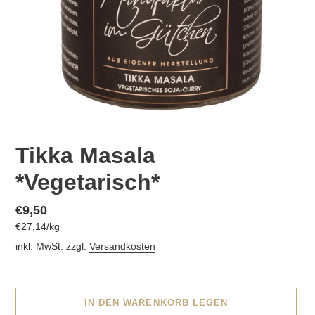
Tikka Masala
*Vegetarisch*
Normaler
€9,50
pro
€27,14
/
kg
Preis
Einzelpreis
inkl. MwSt. zzgl.
Versandkosten
IN DEN WARENKORB LEGEN