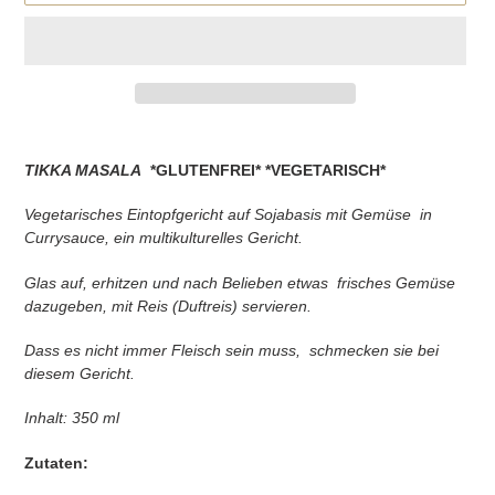
Produkt
wird
TIKKA MASALA
*GLUTENFREI* *VEGETARISCH*
zum
Warenkorb
Vegetarisches Eintopfgericht auf Sojabasis mit Gemüse
in
hinzugefügt
Currysauce, ein multikulturelles Gericht.
Glas auf, erhitzen und nach Belieben etwas
frisches Gemüse
dazugeben, mit Reis (Duftreis) servieren.
Dass es nicht immer Fleisch sein muss,
schmecken sie bei
diesem Gericht.
Inhalt: 350 ml
Zutaten: