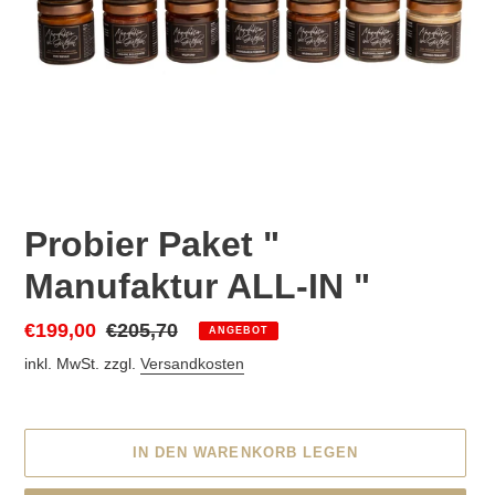
Probier Paket "
Manufaktur ALL-IN "
Sonderpreis
€199,00
Normaler
€205,70
ANGEBOT
Preis
inkl. MwSt. zzgl.
Versandkosten
IN DEN WARENKORB LEGEN