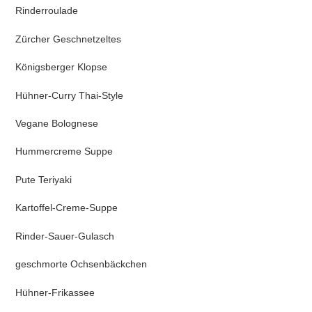
Rinderroulade
Zürcher Geschnetzeltes
Königsberger Klopse
Hühner-Curry Thai-Style
Vegane Bolognese
H
ummercreme Suppe
Pute Teriyaki
Kartoffel-Creme-Suppe
Rinder-Sauer-Gulasch
g
eschmorte Ochsenbäckchen
Hühner-Frikassee