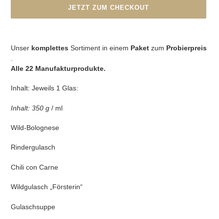
JETZT ZUM CHECKOUT
Produkt
wird
Unser
komplettes
Sortiment in einem
Paket
zum
Probierpreis
zum
.
Warenkorb
Alle 22 Manufakturprodukte.
hinzugefügt
Inhalt: Jeweils 1 Glas:
Inhalt: 350 g
/ ml
Wild-Bolognese
Rindergulasch
Chili con Carne
Wildgulasch „Försterin“
Gulaschsuppe