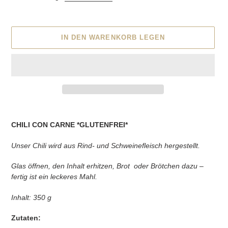
IN DEN WARENKORB LEGEN
Produkt
wird
CHILI CON CARNE *GLUTENFREI*
zum
Warenkorb
Unser Chili wird aus Rind- und Schweinefleisch hergestellt.
hinzugefügt
Glas öffnen, den Inhalt erhitzen, Brot
oder Brötchen dazu –
fertig ist ein leckeres Mahl.
Inhalt: 350 g
Zutaten: