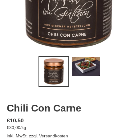
Chili Con Carne
Normaler
€10,50
pro
€30,00
/
kg
Preis
Einzelpreis
inkl. MwSt. zzgl.
Versandkosten