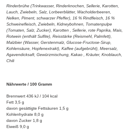
Rinderbrühe (Trinkwasser, Rinderknochen, Sellerie, Karotten,
Lauch, Zwiebeln, Salz, Lorbeerblätter, Wacholderbeeren,
Nelken, Piment, schwarzer Pfeffer), 16 % Rindfleisch, 16 %
Schweinefleisch, Zwiebeln, Kidneybohnen, Tomatenpulpe
(Tomaten, Salz, Zucker), Karotten , Sellerie, rote Paprika, Mais,
Rotwein (enthält Sulfite), Reisstärke (Reismehl, Palmfett),
Malzbier (Wasser, Gerstenmalz, Glucose-Fructose-Sirup,
Kohlensäure, Hopfenextrakt), Kaffee (aufgebrüht), Meersalz,
Agavendicksaft, Gewürzmischung, Kakao , Kräuter, Knoblauch,
Chili
Nährwerte / 100 Gramm
Brennwert 436 kJ / 104 kcal
Fett 3,5 g
davon gesättigte Fettsäuren 1,5 g
Kohlenhydrate 8,0 g
davon Zucker 1,8 g
Eiweiß 9,0 g